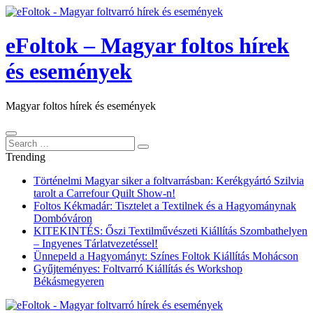
eFoltok – Magyar foltos hírek
és események
Magyar foltos hírek és események
Search
Search
for:
Trending
Történelmi Magyar siker a foltvarrásban: Kerékgyártó Szilvia
tarolt a Carrefour Quilt Show-n!
Foltos Kékmadár: Tisztelet a Textilnek és a Hagyománynak
Dombóváron
KITEKINTÉS: Őszi Textilművészeti Kiállítás Szombathelyen
– Ingyenes Tárlatvezetéssel!
Ünnepeld a Hagyományt: Színes Foltok Kiállítás Mohácson
Gyűjteményes: Foltvarró Kiállítás és Workshop
Békásmegyeren