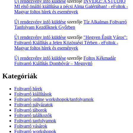
Új rendezvény infó küldése
szerzője
INVERZ: A STÚDIÓ
MI első önálló kiállítása a pécsi Alma Galériában! - eFoltok -
Magyar foltos hírek és események
Új rendezvény infó küldése
szerzője
Tíz Alkalmas Foltvarró
Tanfolyam Kezdőknek Győrben
Új rendezvény infó küldése
szerzője
"Hegyen Épült Város":
Foltvarró Kiállítás a Jelen Közösségi Térben - eFoltok -
Magyar foltos hírek és események
Új rendezvény infó küldése
szerzője
Foltos Kékmadár
Foltvarró Kiállítás Dombóvár – Megnyitó
Kategóriák
Foltvarró hírek
Foltvarró kiállítások
Foltvarró online workshopok/tanfolyamok
Foltvarró pályázatok
Foltvarró táborok
Foltvarró találkozók
Foltvarró tanfolyamok
Foltvarró vásárok
Foltvarró workshopok