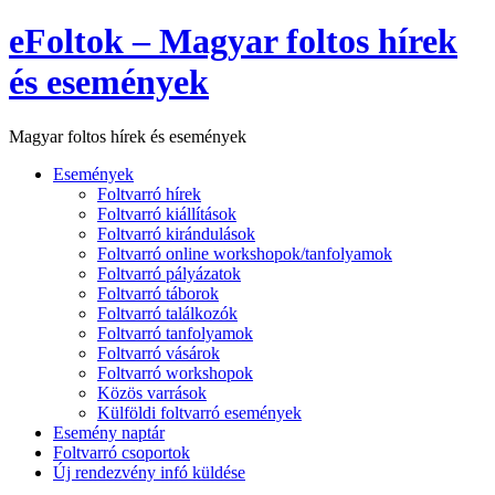
eFoltok – Magyar foltos hírek
és események
Magyar foltos hírek és események
Események
Foltvarró hírek
Foltvarró kiállítások
Foltvarró kirándulások
Foltvarró online workshopok/tanfolyamok
Foltvarró pályázatok
Foltvarró táborok
Foltvarró találkozók
Foltvarró tanfolyamok
Foltvarró vásárok
Foltvarró workshopok
Közös varrások
Külföldi foltvarró események
Esemény naptár
Foltvarró csoportok
Új rendezvény infó küldése