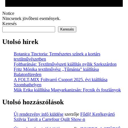
Notice
Nincsenek jövőbeni események.
Keresés
Keresés
Utolsó hírek
Botanica Tinctoria: Természetes színek a kortárs
textilművészetben
Foltbarátság: Textilművészeti kiállítás nyílik Szekszárdon
Fritz Mónika textilművész „Tűmánia” kiállítása
Balatonfüreden
A FOLT-MIX Foltvarró Csoport 2025. évi kiállítása
Szombathelyen
Mák Erika kiállítása Magyarkanizsán: Fecnik és foszlányok
Utolsó hozzászólások
Új rendezvény infó küldése
szerzője
Fődíj! Kerékgyártó
Szilvia Tarolt a Carrefour Quilt Show-n