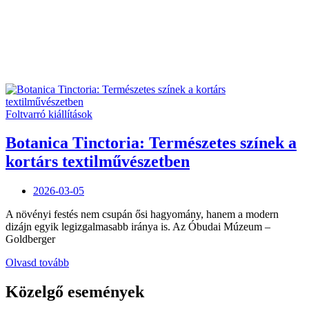
Foltvarró kiállítások
Botanica Tinctoria: Természetes színek a
kortárs textilművészetben
Posted
2026-03-05
on
A növényi festés nem csupán ősi hagyomány, hanem a modern
dizájn egyik legizgalmasabb iránya is. Az Óbudai Múzeum –
Goldberger
„Botanica
Olvasd tovább
Tinctoria:
Természetes
Közelgő események
színek