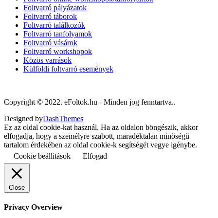
Foltvarró pályázatok
Foltvarró táborok
Foltvarró találkozók
Foltvarró tanfolyamok
Foltvarró vásárok
Foltvarró workshopok
Közös varrások
Külföldi foltvarró események
Copyright © 2022. eFoltok.hu - Minden jog fenntartva..
Designed by
DashThemes
Ez az oldal cookie-kat használ. Ha az oldalon böngészik, akkor
elfogadja, hogy a személyre szabott, maradéktalan minőségű
tartalom érdekében az oldal cookie-k segítségét vegye igénybe.
Cookie beállítások
Elfogad
Close
Privacy Overview