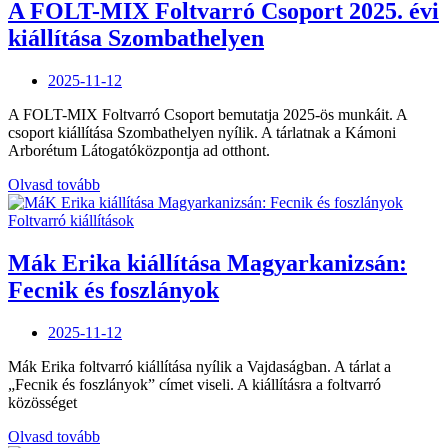
Balatonfüreden”
A FOLT-MIX Foltvarró Csoport 2025. évi
kiállítása Szombathelyen
Posted
2025-11-12
on
A FOLT-MIX Foltvarró Csoport bemutatja 2025-ös munkáit. A
csoport kiállítása Szombathelyen nyílik. A tárlatnak a Kámoni
Arborétum Látogatóközpontja ad otthont.
„A
Olvasd tovább
FOLT-
MIX
Foltvarró kiállítások
Foltvarró
Csoport
Mák Erika kiállítása Magyarkanizsán:
2025.
Fecnik és foszlányok
évi
kiállítása
Szombathelyen”
Posted
2025-11-12
on
Mák Erika foltvarró kiállítása nyílik a Vajdaságban. A tárlat a
„Fecnik és foszlányok” címet viseli. A kiállításra a foltvarró
közösséget
„Mák
Olvasd tovább