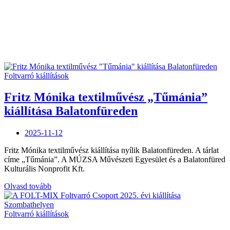
Foltvarró kiállítások
Fritz Mónika textilművész „Tűmánia”
kiállítása Balatonfüreden
Posted
2025-11-12
on
Fritz Mónika textilművész kiállítása nyílik Balatonfüreden. A tárlat
címe „Tűmánia”. A MÚZSA Művészeti Egyesület és a Balatonfüred
Kulturális Nonprofit Kft.
„Fritz
Olvasd tovább
Mónika
textilművész
„Tűmánia”
Foltvarró kiállítások
kiállítása