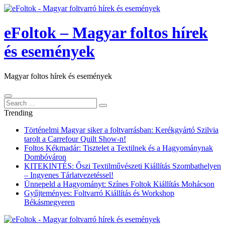
eFoltok – Magyar foltos hírek
és események
Magyar foltos hírek és események
Search
Search
for:
Trending
Történelmi Magyar siker a foltvarrásban: Kerékgyártó Szilvia
tarolt a Carrefour Quilt Show-n!
Foltos Kékmadár: Tisztelet a Textilnek és a Hagyománynak
Dombóváron
KITEKINTÉS: Őszi Textilművészeti Kiállítás Szombathelyen
– Ingyenes Tárlatvezetéssel!
Ünnepeld a Hagyományt: Színes Foltok Kiállítás Mohácson
Gyűjteményes: Foltvarró Kiállítás és Workshop
Békásmegyeren