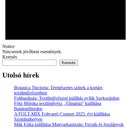
Notice
Nincsenek jövőbeni események.
Keresés
Keresés
Utolsó hírek
Botanica Tinctoria: Természetes színek a kortárs
textilművészetben
Foltbarátság: Textilművészeti kiállítás nyílik Szekszárdon
Fritz Mónika textilművész „Tűmánia” kiállítása
Balatonfüreden
A FOLT-MIX Foltvarró Csoport 2025. évi kiállítása
Szombathelyen
Mák Erika kiállítása Magyarkanizsán: Fecnik és foszlányok