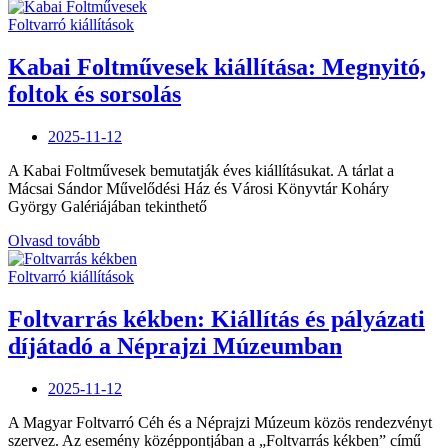
Erika
kiállítása
Foltvarró kiállítások
Magyarkanizsán:
Fecnik
Kabai Foltművesek kiállítása: Megnyitó,
és
foltok és sorsolás
foszlányok”
Posted
2025-11-12
on
A Kabai Foltművesek bemutatják éves kiállításukat. A tárlat a
Mácsai Sándor Művelődési Ház és Városi Könyvtár Koháry
György Galériájában tekinthető
„Kabai
Olvasd tovább
Foltművesek
kiállítása:
Foltvarró kiállítások
Megnyitó,
foltok
Foltvarrás kékben: Kiállítás és pályázati
és
díjátadó a Néprajzi Múzeumban
sorsolás”
Posted
2025-11-12
on
A Magyar Foltvarró Céh és a Néprajzi Múzeum közös rendezvényt
szervez. Az esemény középpontjában a „Foltvarrás kékben” című