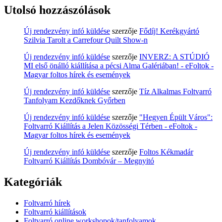
Utolsó hozzászólások
Új rendezvény infó küldése
szerzője
Fődíj! Kerékgyártó
Szilvia Tarolt a Carrefour Quilt Show-n
Új rendezvény infó küldése
szerzője
INVERZ: A STÚDIÓ
MI első önálló kiállítása a pécsi Alma Galériában! - eFoltok -
Magyar foltos hírek és események
Új rendezvény infó küldése
szerzője
Tíz Alkalmas Foltvarró
Tanfolyam Kezdőknek Győrben
Új rendezvény infó küldése
szerzője
"Hegyen Épült Város":
Foltvarró Kiállítás a Jelen Közösségi Térben - eFoltok -
Magyar foltos hírek és események
Új rendezvény infó küldése
szerzője
Foltos Kékmadár
Foltvarró Kiállítás Dombóvár – Megnyitó
Kategóriák
Foltvarró hírek
Foltvarró kiállítások
Foltvarró online workshopok/tanfolyamok