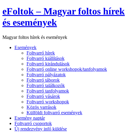
eFoltok – Magyar foltos hírek
és események
Magyar foltos hírek és események
Események
Foltvarró hírek
Foltvarró kiállítások
Foltvarró kirándulások
Foltvarró online workshopok/tanfolyamok
Foltvarró pályázatok
Foltvarró táborok
Foltvarró találkozók
Foltvarró tanfolyamok
Foltvarró vásárok
Foltvarró workshopok
Közös varrások
Külföldi foltvarró események
Esemény naptár
Foltvarró csoportok
Új rendezvény infó küldése