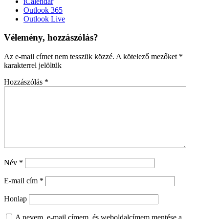
iCalendar
Outlook 365
Outlook Live
Vélemény, hozzászólás?
Az e-mail címet nem tesszük közzé.
A kötelező mezőket
*
karakterrel jelöltük
Hozzászólás
*
Név
*
E-mail cím
*
Honlap
A nevem, e-mail címem, és weboldalcímem mentése a