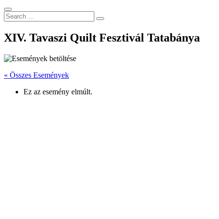
Search
Search
for:
XIV. Tavaszi Quilt Fesztivál Tatabánya
« Összes Események
Ez az esemény elmúlt.