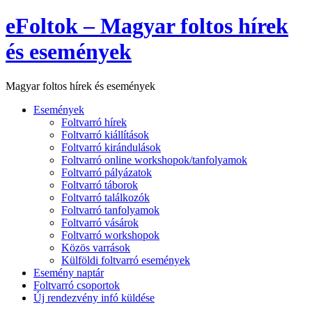
eFoltok – Magyar foltos hírek
és események
Magyar foltos hírek és események
Események
Foltvarró hírek
Foltvarró kiállítások
Foltvarró kirándulások
Foltvarró online workshopok/tanfolyamok
Foltvarró pályázatok
Foltvarró táborok
Foltvarró találkozók
Foltvarró tanfolyamok
Foltvarró vásárok
Foltvarró workshopok
Közös varrások
Külföldi foltvarró események
Esemény naptár
Foltvarró csoportok
Új rendezvény infó küldése