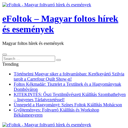
eFoltok – Magyar foltos hírek
és események
Magyar foltos hírek és események
Search
Search
for:
Trending
Történelmi Magyar siker a foltvarrásban: Kerékgyártó Szilvia
tarolt a Carrefour Quilt Show-n!
Foltos Kékmadár: Tisztelet a Textilnek és a Hagyománynak
Dombóváron
KITEKINTÉS: Őszi Textilművészeti Kiállítás Szombathelyen
– Ingyenes Tárlatvezetéssel!
Ünnepeld a Hagyományt: Színes Foltok Kiállítás Mohácson
Gyűjteményes: Foltvarró Kiállítás és Workshop
Békásmegyeren