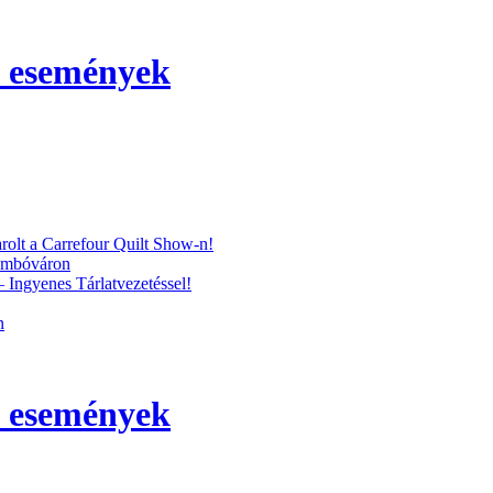
s események
arolt a Carrefour Quilt Show-n!
Dombóváron
Ingyenes Tárlatvezetéssel!
n
s események