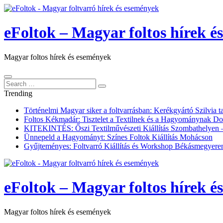
eFoltok – Magyar foltos hírek é
Magyar foltos hírek és események
Search
Search
for:
Trending
Történelmi Magyar siker a foltvarrásban: Kerékgyártó Szilvia t
Foltos Kékmadár: Tisztelet a Textilnek és a Hagyománynak 
KITEKINTÉS: Őszi Textilművészeti Kiállítás Szombathelyen – 
Ünnepeld a Hagyományt: Színes Foltok Kiállítás Mohácson
Gyűjteményes: Foltvarró Kiállítás és Workshop Békásmegyere
eFoltok – Magyar foltos hírek é
Magyar foltos hírek és események