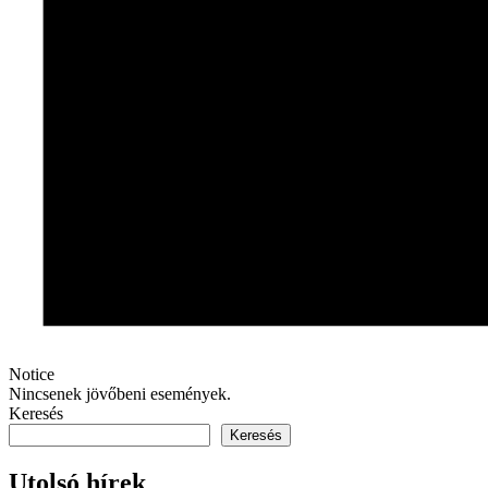
Notice
Nincsenek jövőbeni események.
Keresés
Keresés
Utolsó hírek