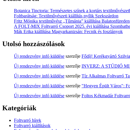
Botanica Tinctoria: Természetes színek a kortárs textilművésze
Foltbarátság: Textilművészeti kiállítás nyílik Szekszárdon
Fritz Mónika textilművész „Tűmánia” kiállítása Balatonfüreden
A FOLT-MIX Foltvarró Csoport 2025. évi kiállítása Szombath
Mák Erika kiállítása Magyarkanizsán: Fecnik és foszlányok
Utolsó hozzászólások
Új rendezvény infó küldése
szerzője
Fődíj! Kerékgyártó Szilvi
Új rendezvény infó küldése
szerzője
INVERZ: A STÚDIÓ MI első 
Új rendezvény infó küldése
szerzője
Tíz Alkalmas Foltvarró 
Új rendezvény infó küldése
szerzője
"Hegyen Épült Város": Fol
Új rendezvény infó küldése
szerzője
Foltos Kékmadár Foltvarr
Kategóriák
Foltvarró hírek
Foltvarró kiállítások