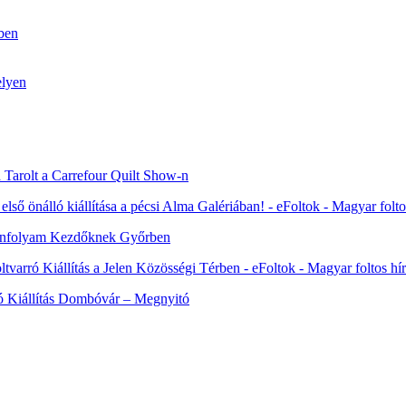
tben
elyen
a Tarolt a Carrefour Quilt Show-n
önálló kiállítása a pécsi Alma Galériában! - eFoltok - Magyar folto
Tanfolyam Kezdőknek Győrben
tvarró Kiállítás a Jelen Közösségi Térben - eFoltok - Magyar foltos h
ó Kiállítás Dombóvár – Megnyitó