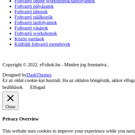
Foltvarró online workshopok/tanfolyamok
Foltvarró pályázatok
Foltvarró táborok
Foltvarró találkozók
Foltvarró tanfolyamok
Foltvarró vásárok
Foltvarró workshopok
Közös varrások
Külföldi foltvarró események
Copyright © 2022. eFoltok.hu - Minden jog fenntartva..
Designed by
DashThemes
Ez az oldal cookie-kat használ. Ha az oldalon böngészik, akkor elfog
beállítások
Elfogad
Close
Privacy Overview
This website uses cookies to improve your experience while you navigat