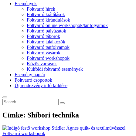
Események
Foltvarró hírek
Foltvarró kiállítások
Foltvarró kirándulások
Foltvarró online workshopok/tanfolyamok
Foltvarró pályázatok
Foltvarró táborok
Foltvarró találkozók
Foltvarró tanfolyamok
Foltvarró vásárok
Foltvarró workshopok
Közös varrások
Külföldi foltvarró események
Esemény naptár
Foltvarró csoportok
Új rendezvény infó küldése
Search
Search
for:
Címke:
Shibori technika
Foltvarró workshopok