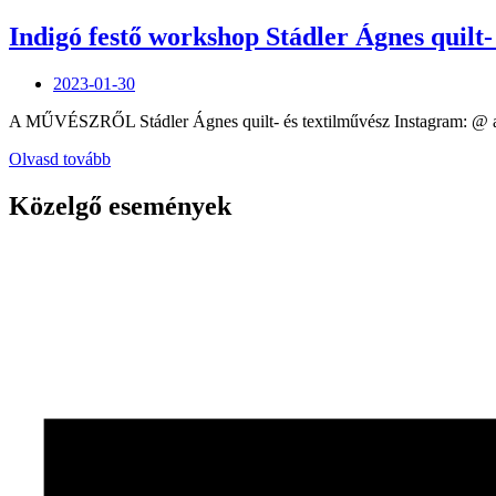
Indigó festő workshop Stádler Ágnes quilt-
Posted
2023-01-30
on
A MŰVÉSZRŐL Stádler Ágnes quilt- és textilművész Instagram: @ agis
„Indigó
Olvasd tovább
festő
workshop
Közelgő események
Stádler
Ágnes
quilt-
és
textilművésszel”